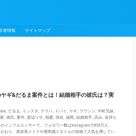
営者情報
サイトマップ
のヤギ&だるま案件とは！結婚相手の彼氏は？実
ube
,
だるま
,
インスタ
,
テラハ
,
ドバイ
,
ヤギ
,
ラウンジ
,
中町兄妹
,
家
,
彼氏
,
案件
,
渡辺リサ
,
熱愛
,
現在
,
福岡
,
結婚相手
,
読み
,
金持ち
インフルエンサーで、フォロワー数はInstagramで約9万人、
ファンがおり、美容系メイクや透明感スタイルの投稿で人気を博してい