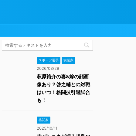
スポーツ選手
実業家
2026/03/29
萩原裕介の妻&嫁の顔画
像あり？啓之輔との対戦
はいつ！格闘技引退試合
も！
格闘家
2025/10/11