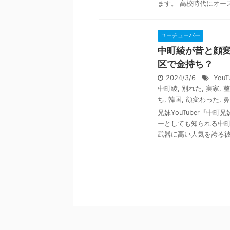
ます。 高校時代にオースト
ユーチューバー
中町綾が昔と顔
区で金持ち？
2024/3/6
YouT
中町綾
,
別れた
,
実家
,
整
ち
,
韓国
,
顔変わった
,
鼻
兄妹YouTuber『
ーとしても知られる中町
武器に高い人気を誇る彼女