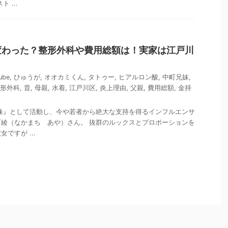
 ...
変わった？整形外科や費用総額は！実家は江戸川
ube
,
ひゅうが
,
オオカミくん
,
タトゥー
,
ヒアルロン酸
,
中町兄妹
,
形外科
,
昔
,
母親
,
水着
,
江戸川区
,
炎上理由
,
父親
,
費用総額
,
金持
中町兄妹』として活動し、今や若者から絶大な支持を得るインフルエンサ
綾（なかまち あや）さん。 抜群のルックスとプロポーションを
ですが ...