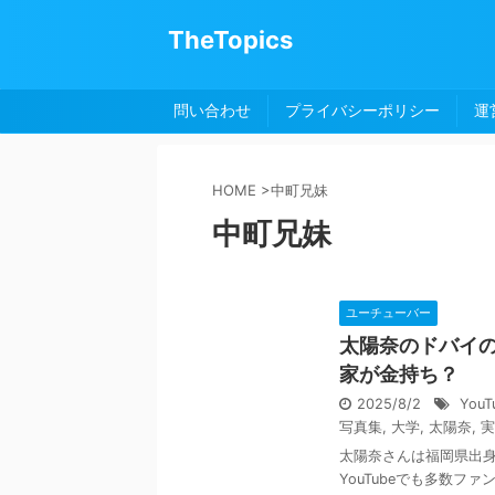
TheTopics
問い合わせ
プライバシーポリシー
運
HOME
>
中町兄妹
中町兄妹
ユーチューバー
太陽奈のドバイ
家が金持ち？
2025/8/2
YouT
写真集
,
大学
,
太陽奈
,
実
太陽奈さんは福岡県出身の
YouTubeでも多数