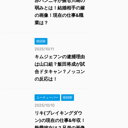
赤パンニキが握る川島の
弱みとは！結婚相手の嫁
の画像！現在の仕事&職
業は？
格闘家
2025/10/11
キムジェフンの逮捕理由
は山口組？飯田将成が試
合ドタキャン？ノッコン
の反応は！
ユーチューバー
格闘家
2025/10/10
リキ(ブレイキングダウ
ン)の現在の仕事&年収！
熱愛彼女は？兄弟の画像