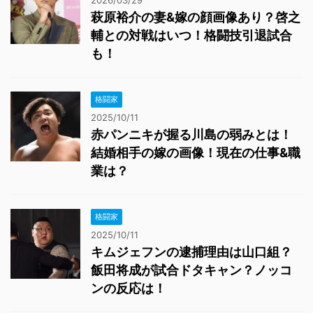
2026/03/29
萩原裕介の妻&嫁の顔画像あり？啓之
輔との対戦はいつ！格闘技引退試合
も！
格闘家
2025/10/11
赤パンニキが握る川島の弱みとは！
結婚相手の嫁の画像！現在の仕事&職
業は？
格闘家
2025/10/11
キムジェフンの逮捕理由は山口組？
飯田将成が試合ドタキャン？ノッコ
ンの反応は！