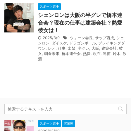
スポーツ選手
シェンロンは大阪の半グレで橋本連
合会？現在の仕事は建築会社？熱愛
彼女は！
2025/3/9
ウォーン会長
,
サップ西成
,
シェ
ンロン
,
ダイスケ
,
ドラゴンボール
,
ブレイキングダ
ウン
,
レオ
,
仕事
,
出禁
,
半グレ
,
大阪
,
建築会社
,
彼
女
,
朝倉未来
,
橋本連合会
,
熱愛
,
現在
,
逮捕
,
鈴木
,
飲
酒
スポーツ選手
実業家