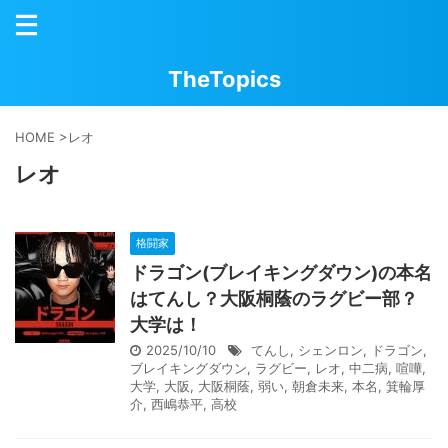
TheTopics
HOME
>
レオ
レオ
格闘家
ドラゴン(ブレイキングダウン)の本名
はてんし？大阪桐蔭のラグビー部？
大学は！
2025/10/10
てんし
,
シェンロン
,
ドラゴン
,
ブレイキングダウン
,
ラグビー
,
レオ
,
中二病
,
喧嘩
,
大学
,
大阪
,
大阪桐蔭
,
弱い
,
朝倉未来
,
本名
,
箕輪厚
介
,
西嶋恭平
,
高校