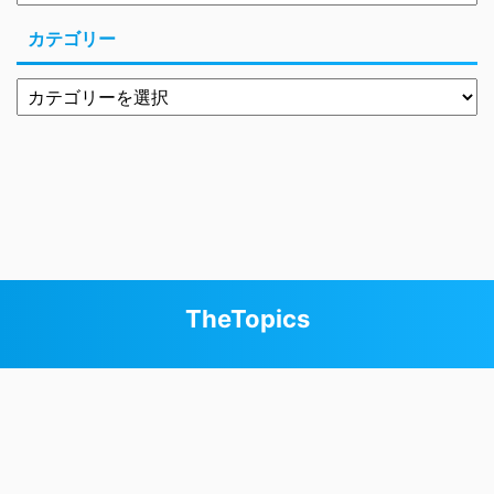
カテゴリー
Copyright© TheTopics , 2026 All Rights Reserved
TheTopics
Powered by
AFFINGER5
.