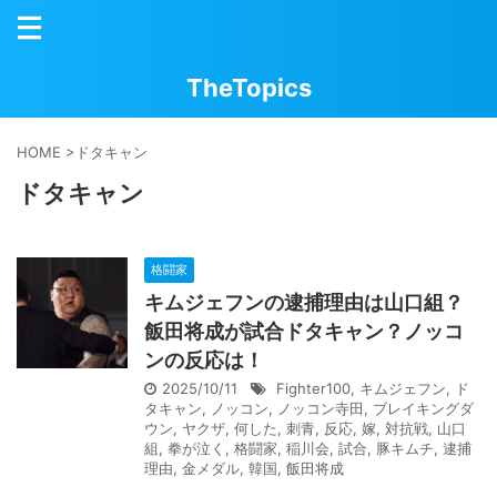
TheTopics
HOME
>
ドタキャン
ドタキャン
格闘家
キムジェフンの逮捕理由は山口組？
飯田将成が試合ドタキャン？ノッコ
ンの反応は！
2025/10/11
Fighter100
,
キムジェフン
,
ド
タキャン
,
ノッコン
,
ノッコン寺田
,
ブレイキングダ
ウン
,
ヤクザ
,
何した
,
刺青
,
反応
,
嫁
,
対抗戦
,
山口
組
,
拳が泣く
,
格闘家
,
稲川会
,
試合
,
豚キムチ
,
逮捕
理由
,
金メダル
,
韓国
,
飯田将成