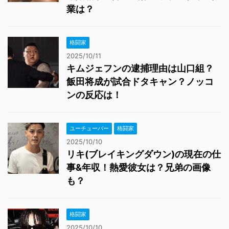
業は？
格闘家
2025/10/11
キムジェフンの逮捕理由は山口組？
飯田将成が試合ドタキャン？ノッコ
ンの反応は！
ユーチューバー
格闘家
2025/10/10
リキ(ブレイキングダウン)の現在の仕
事&年収！熱愛彼女は？兄弟の画像
も？
格闘家
2025/10/10