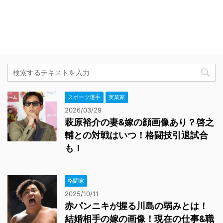
スポーツ選手
実業家
2026/03/29
萩原裕介の妻&嫁の顔画像あり？啓之
輔との対戦はいつ！格闘技引退試合
も！
格闘家
2025/10/11
赤パンニキが握る川島の弱みとは！
結婚相手の嫁の画像！現在の仕事&職