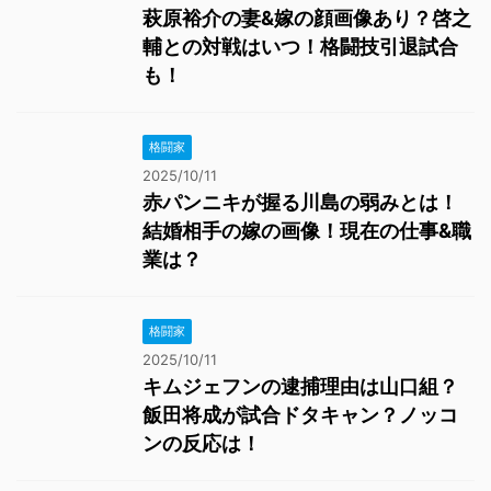
萩原裕介の妻&嫁の顔画像あり？啓之
輔との対戦はいつ！格闘技引退試合
も！
格闘家
2025/10/11
赤パンニキが握る川島の弱みとは！
結婚相手の嫁の画像！現在の仕事&職
業は？
格闘家
2025/10/11
キムジェフンの逮捕理由は山口組？
飯田将成が試合ドタキャン？ノッコ
ンの反応は！