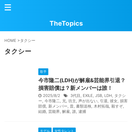
TheTopics
HOME
>
タクシー
タクシー
歌手
今市隆二(LDH)が解雇&芸能界引退？
損害賠償は？新メンバーは誰！
2025/8/2
3代目
,
EXILE
,
JSB
,
LDH
,
タクシ
ー
,
今市隆二
,
兄
,
坊主
,
声が出ない
,
引退
,
彼女
,
損害
賠償
,
新メンバー
,
昔
,
書類送検
,
木村拓哉
,
殺すぞ
,
結婚
,
芸能界
,
解雇
,
誰
,
逮捕
モデル
女性タレント