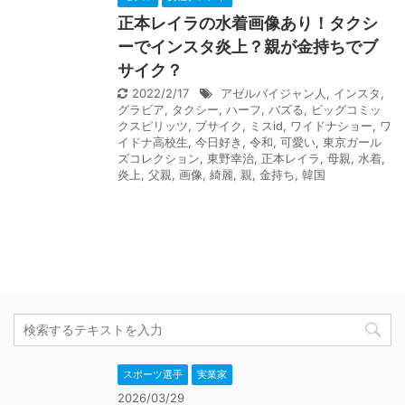
正本レイラの水着画像あり！タクシ
ーでインスタ炎上？親が金持ちでブ
サイク？
2022/2/17
アゼルバイジャン人
,
インスタ
,
グラビア
,
タクシー
,
ハーフ
,
バズる
,
ビッグコミッ
クスピリッツ
,
ブサイク
,
ミスid
,
ワイドナショー
,
ワ
イドナ高校生
,
今日好き
,
令和
,
可愛い
,
東京ガール
ズコレクション
,
東野幸治
,
正本レイラ
,
母親
,
水着
,
炎上
,
父親
,
画像
,
綺麗
,
親
,
金持ち
,
韓国
スポーツ選手
実業家
2026/03/29